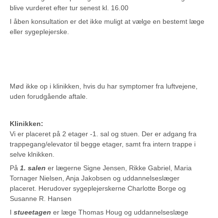
blive vurderet efter tur senest kl. 16.00
I åben konsultation er det ikke muligt at vælge en bestemt læge
eller sygeplejerske.
Mød ikke op i klinikken, hvis du har symptomer fra luftvejene,
uden forudgående aftale.
Klinikken:
Vi er placeret på 2 etager -1. sal og stuen. Der er adgang fra
trappegang/elevator til begge etager, samt fra intern trappe i
selve klnikken.
På
1. salen
er lægerne Signe Jensen, Rikke Gabriel, Maria
Tornager Nielsen, Anja Jakobsen og uddannelseslæger
placeret. Herudover sygeplejerskerne Charlotte Borge og
Susanne R. Hansen
I
stueetagen
er læge Thomas Houg og uddannelseslæge