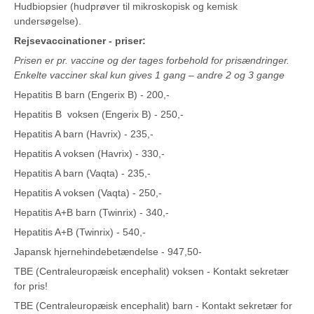
Hudbiopsier (hudprøver til mikroskopisk og kemisk
undersøgelse).
Rejsevaccinationer - p
riser:
Prisen er pr. vaccine og der tages forbehold for prisændringer.
Enkelte vacciner skal kun gives 1 gang – andre 2 og 3 gange
Hepatitis B barn (Engerix B) - 200,-
Hepatitis B voksen (Engerix B) - 250,-
Hepatitis A barn (Havrix) - 235,-
Hepatitis A voksen (Havrix) - 330,-
Hepatitis A barn (Vaqta) - 235,-
Hepatitis A voksen (Vaqta) - 250,-
Hepatitis A+B barn (Twinrix) - 340,-
Hepatitis A+B (Twinrix) - 540,-
Japansk hjernehindebetændelse - 947,50-
TBE (Centraleuropæisk encephalit) voksen - Kontakt sekretær
for pris!
TBE (Centraleuropæisk encephalit) barn - Kontakt sekretær for