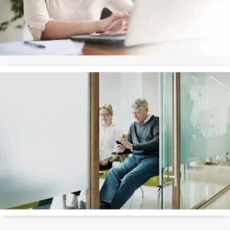
Gå til Patientportalen
Sundhedskort
Medbring altid dit sundhedskort!
Du kan få sundhedskortet som en app på din mobil
Læs
mere her
Ved bortkommet eller beskadiget sundhedskort fås et nyt
på
Borgerservice