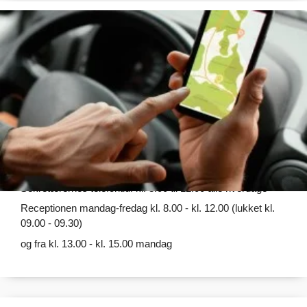
Kontakt
Trelleborgklinikken
Sdr. Stationsvej 39, 1. Sal
4200 Slagelse
Tlf: 58 52 75 00
ÅBNINGSTIDER
Lægernes telefontid: kl. 8.00 - 8.30 alle hverdage
Sekretærernes telefontid: kl. 8.00 til 12.00 alle hverdage
Receptionen mandag-fredag kl. 8.00 - kl. 12.00 (lukket kl.
09.00 - 09.30)
og fra kl. 13.00 - kl. 15.00 mandag