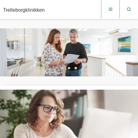
Trelleborgklinikken
Selvbetjening
Patientportalen er din selvbetjeningsportal.
Når du er logget på Patientportalen kan du forny din recept,
skrive til lægen eller bestille en tid.