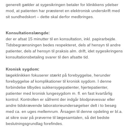
generelt gælder at sygesikringen betaler for klinikkens ydelser
mod, at patienten har præsteret en elektronisk underskrift med
sit sundhedskort – dette skal derfor medbringes.
Konsultationslængde:
der er afsat 15 minutter til en konsultation, inkl. papirarbejde.
Tidsbegrænsningen bedes respekteret, dels af hensyn til andre
patienter, dels af hensyn til praksis alm. drift, idet sygesikringens
konsultationsbetaling svarer til den afsatte tid.
Kronisk sygdom:
lægeklinikken fokuserer stærkt på forebyggelse, herunder
forebyggelse af komplikationer til kronisk sygdom. I denne
forbindelse tilbydes sukkersygepatienter, hjertepatienter,
patienter med kronisk lungesygdom m. fl. en fast kvartårlig
kontrol. Kontrollen er såfremt der indgår blodprøvesvar eller
andre tidskrævende laboratorieundersøgelser delt i to besøg
med ca. en uges mellemrum. Årsagen til denne opdeling er bl.a.
at sikre svar på prøverne til lægesamtalen, så det bedste
beslutningsgrundlag forefindes.