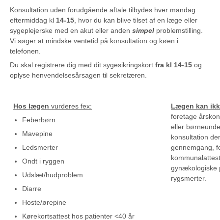
Konsultation uden forudgående aftale tilbydes hver mandag
eftermiddag kl
14-15
, hvor du kan blive tilset af en læge eller
sygeplejerske med en akut eller anden
simpel
problemstilling.
Vi søger at mindske ventetid på konsultation og køen i
telefonen.
Du skal registrere dig med dit sygesikringskort
fra kl 14-15
og
oplyse henvendelsesårsagen til sekretæren.
Hos lægen
vurderes fex:
Lægen kan ik
foretage årskont
Feberbørn
eller børneunde
Mavepine
konsultation der
Ledsmerter
gennemgang, for
kommunalatteste
Ondt i ryggen
gynækologiske p
Udslæt/hudproblem
rygsmerter.
Diarre
Hoste/ørepine
Kørekortsattest hos patienter <40 år