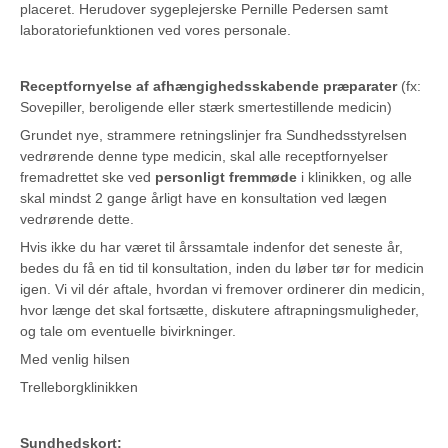
placeret. Herudover sygeplejerske Pernille Pedersen samt
laboratoriefunktionen ved vores personale.
Receptfornyelse af afhængighedsskabende præparater
(fx:
Sovepiller, beroligende eller stærk smertestillende medicin)
Grundet nye, strammere retningslinjer fra Sundhedsstyrelsen
vedrørende denne type medicin, skal alle receptfornyelser
fremadrettet ske ved
personligt fremmøde
i klinikken, og alle
skal mindst 2 gange årligt have en konsultation ved lægen
vedrørende dette.
Hvis ikke du har været til årssamtale indenfor det seneste år,
bedes du få en tid til konsultation, inden du løber tør for medicin
igen. Vi vil dér aftale, hvordan vi fremover ordinerer din medicin,
hvor længe det skal fortsætte, diskutere aftrapningsmuligheder,
og tale om eventuelle bivirkninger.
Med venlig hilsen
Trelleborgklinikken
Sundhedskort: